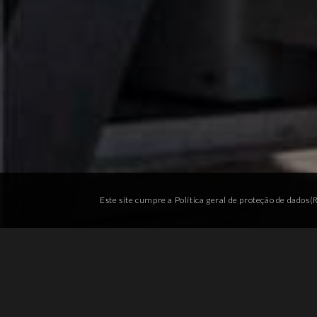
Este site cumpre a Política geral de proteção de dados
DESCRIÇÃO DO PROJECTO
Num Loteamento executado sob a premissa d