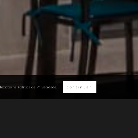
elecidos na
Política de Privacidade.
continuar
DETALHES DO PROJECTO
Localização
: Aroeira, Portugal