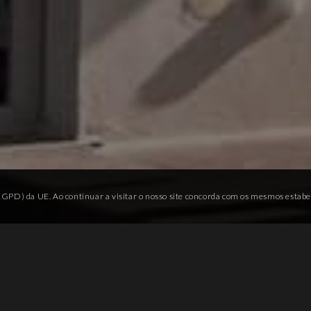
(RGPD) da UE. Ao continuar a visitar o nosso site concorda com os mesmos estab
a acessibilidade, as cinco moradias bifamiliares