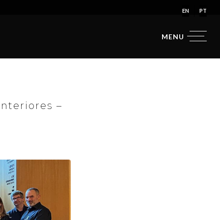
EN
PT
nteriores –